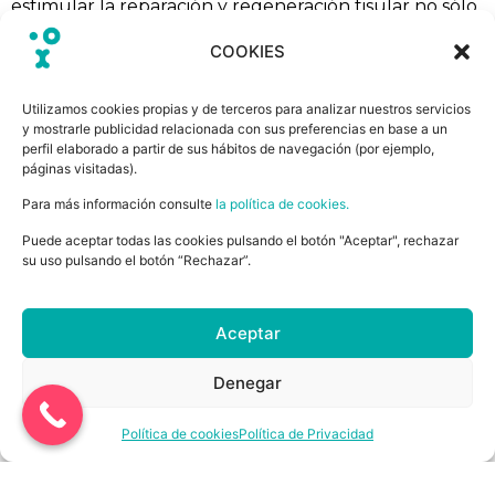
estimular la reparación y regeneración tisular no sólo
se circunscribe al hueso sino, además, a otro gran
COOKIES
conjunto de tejidos lo que indudablemente abre
innumerables opciones terapéuticas. El
Utilizamos cookies propias y de terceros para analizar nuestros servicios
PRGF®
favorece la proliferación celular, la
y mostrarle publicidad relacionada con sus preferencias en base a un
diferenciación y la neovacularización del tejido así
perfil elaborado a partir de sus hábitos de navegación (por ejemplo,
como la sí­ntesis paracrina de factores de crecimiento.
páginas visitadas).
Para más información consulte
la política de cookies.
Dependiendo del protocolo utilizado y el objetivo del
tratamiento los
PRGF®-Endoret®
se podrán aplicar
Puede aceptar todas las cookies pulsando el botón "Aceptar", rechazar
en forma lí­quida, como coágulo, coágulo con
su uso pulsando el botón “Rechazar”.
biomaterial o en forma de gel, envolviendo o
recubriendo la lesión.
Aceptar
La aplicación del plasma rico en factores de
crecimiento tiene como
objetivo tratar diferentes
Denegar
lesiones
como pueden ser:
– Tratamiento para lesiones de ligamento.
Política de cookies
Política de Privacidad
– Tratamiento lesiones musculares.
– Músculo, golpes, desgarros, suturas musculares.